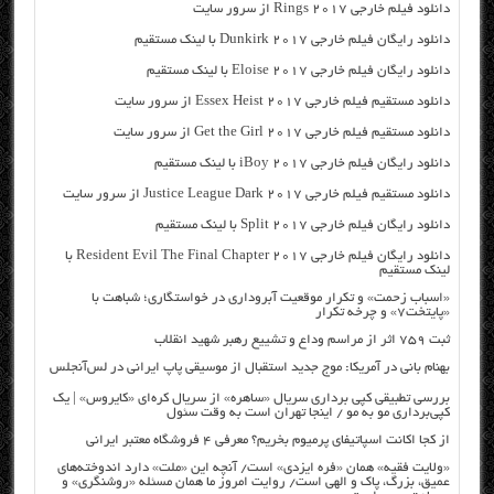
دانلود فیلم خارجی Rings 2017 از سرور سایت
دانلود رایگان فیلم خارجی Dunkirk 2017 با لینک مستقیم
دانلود رایگان فیلم خارجی Eloise 2017 با لینک مستقیم
دانلود مستقیم فیلم خارجی Essex Heist 2017 از سرور سایت
دانلود مستقیم فیلم خارجی Get the Girl 2017 از سرور سایت
دانلود رایگان فیلم خارجی iBoy 2017 با لینک مستقیم
دانلود مستقیم فیلم خارجی Justice League Dark 2017 از سرور سایت
دانلود رایگان فیلم خارجی Split 2017 با لینک مستقیم
دانلود رایگان فیلم خارجی Resident Evil The Final Chapter 2017 با
لینک مستقیم
«اسباب زحمت» و تکرار موقعیت آبروداری در خواستگاری؛ شباهت با
«پایتخت۷» و چرخه تکرار
ثبت ۷۵۹ اثر از مراسم وداع و تشییع رهبر شهید انقلاب
بهنام بانی در آمریکا: موج جدید استقبال از موسیقی پاپ ایرانی در لس‌آنجلس
بررسی تطبیقی کپی برداری سریال «ساهره» از سریال کره‌ای «کایروس» | یک
کپی‌برداری مو به مو / اینجا تهران است به وقت سئول
از کجا اکانت اسپاتیفای پرمیوم بخریم؟ معرفی ۴ فروشگاه معتبر ایرانی
«ولایت فقیه» همان «فره ایزدی» است/ آنچه این «ملت» دارد اندوخته‌های
عمیق، بزرگ، پاک و الهی است/ روایت امروز ما همان مسئله «روشنگری» و