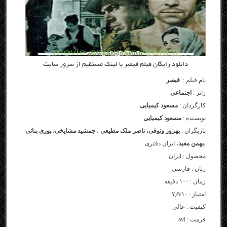
دانلود رایگان
فیلم قیصر
با لینک مستقیم از سرور سایت
نام فیلم :
قیصر
ژانر :
اجتماعی
کارگردان :
مسعود کیمیایی
نویسنده :
مسعود کیمیایی
بازیگران :
بهروز وثوقی، ناصر ملک مطیعی
،
جمشید مشایخی، پوری بنائی
،
بهمن مفید
، ایران دفتری
محصول : ایران
زبان : فارسی
زمان : ۱۰۰ دقیقه
امتیاز : ۷٫۹/۱۰
کیفیت : عالی
فرمت : avi