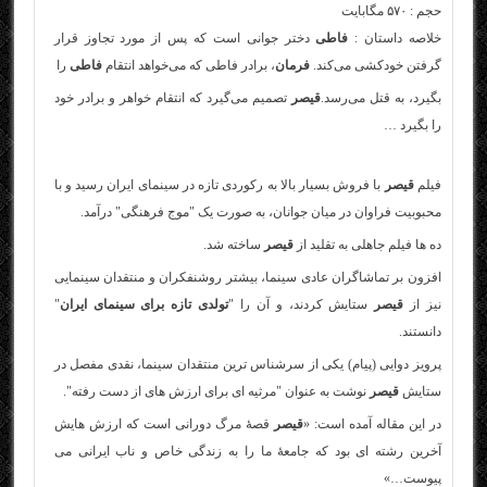
حجم : ۵۷۰ مگابایت
خلاصه داستان :
فاطی
دختر جوانی است که پس از مورد تجاوز قرار
گرفتن خودکشی می‌کند.
فرمان
، برادر فاطی که می‌خواهد انتقام
فاطی
را
بگیرد، به قتل می‌رسد.
قیصر
تصمیم می‌گیرد که انتقام خواهر و برادر خود
را بگیرد …
فیلم
قیصر
با فروش بسیار بالا به رکوردی تازه در سینمای ایران رسید و با
محبوبیت فراوان در میان جوانان، به صورت یک "موج فرهنگی" درآمد.
ده ها فیلم جاهلی به تقلید از
قیصر
ساخته شد.
افزون بر تماشاگران عادی سینما، بیشتر روشنفکران و منتقدان سینمایی
نیز از
قیصر
ستایش کردند، و آن را "
تولدی تازه برای سینمای ایران
"
دانستند.
پرویز دوایی (پیام) یکی از سرشناس ترین منتقدان سینما، نقدی مفصل در
ستایش
قیصر
نوشت به عنوان "مرثیه ای برای ارزش های از دست رفته".
در این مقاله آمده است: «
قیصر
قصۀ مرگ دورانی است که ارزش هایش
آخرین رشته ای بود که جامعۀ ما را به زندگی خاص و ناب ایرانی می
پیوست…»