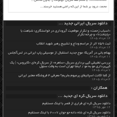
Mohammad: با سلام لطفا سریال جومونگ را بدون سانس...
محمد: درود بر شما از این که راضی هستید خرسند...
دانلود سریال ایرانی جدید …
«اسباب زحمت» و تکرار موقعیت آبروداری در خواستگاری؛ شباهت با
«پایتخت۷» و چرخه تکرار
۱۴ مرداد ۱۴۰۵
ثبت ۷۵۹ اثر از مراسم وداع و تشییع رهبر شهید انقلاب
۱۲ مرداد ۱۴۰۵
بهنام بانی در آمریکا: موج جدید استقبال از موسیقی پاپ ایرانی در لس‌آنجلس
۱۱ مرداد ۱۴۰۵
بررسی تطبیقی کپی برداری سریال «ساهره» از سریال کره‌ای «کایروس» | یک
کپی‌برداری مو به مو / اینجا تهران است به وقت سئول
۷ مرداد ۱۴۰۵
از کجا اکانت اسپاتیفای پرمیوم بخریم؟ معرفی ۴ فروشگاه معتبر ایرانی
۴ مرداد ۱۴۰۵
همکاران :
دانلود سریال کره ای جدید …
دانلود سریال کره ای فراری از قصر با لینک مستقیم
۱۲ مهر ۱۳۹۵
دانلود سریال کره ای شاه دائه جو جوان ۲۰۰۷ با لینک مستقیم
۲۰ شهریور ۱۳۹۵