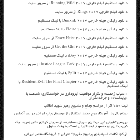
دانلود مستقیم فیلم خارجی Running Wild 2017 از سرور سایت
دانلود فیلم خارجی Rings 2017 از سرور سایت
دانلود رایگان فیلم خارجی Dunkirk 2017 با لینک مستقیم
دانلود رایگان فیلم خارجی Eloise 2017 با لینک مستقیم
دانلود مستقیم فیلم خارجی Essex Heist 2017 از سرور سایت
دانلود مستقیم فیلم خارجی Get the Girl 2017 از سرور سایت
دانلود رایگان فیلم خارجی iBoy 2017 با لینک مستقیم
دانلود مستقیم فیلم خارجی Justice League Dark 2017 از سرور سایت
دانلود رایگان فیلم خارجی Split 2017 با لینک مستقیم
دانلود رایگان فیلم خارجی Resident Evil The Final Chapter 2017 با
لینک مستقیم
«اسباب زحمت» و تکرار موقعیت آبروداری در خواستگاری؛ شباهت با
«پایتخت۷» و چرخه تکرار
ثبت ۷۵۹ اثر از مراسم وداع و تشییع رهبر شهید انقلاب
بهنام بانی در آمریکا: موج جدید استقبال از موسیقی پاپ ایرانی در لس‌آنجلس
بررسی تطبیقی کپی برداری سریال «ساهره» از سریال کره‌ای «کایروس» | یک
کپی‌برداری مو به مو / اینجا تهران است به وقت سئول
از کجا اکانت اسپاتیفای پرمیوم بخریم؟ معرفی ۴ فروشگاه معتبر ایرانی