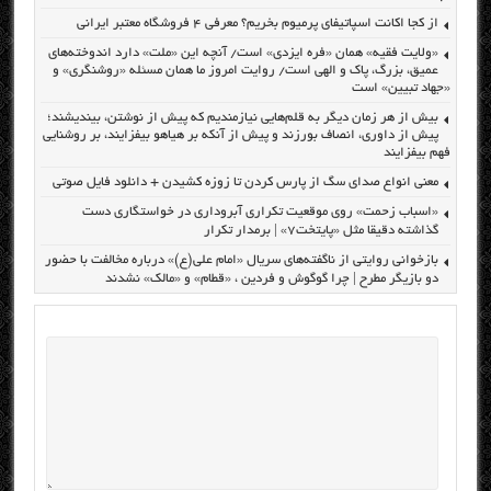
از کجا اکانت اسپاتیفای پرمیوم بخریم؟ معرفی ۴ فروشگاه معتبر ایرانی
«ولایت فقیه» همان «فره ایزدی» است/ آنچه این «ملت» دارد اندوخته‌های
عمیق، بزرگ، پاک و الهی است/ روایت امروز ما همان مسئله «روشنگری» و
«جهاد تبیین» است
بیش از هر زمان دیگر به قلم‌هایی نیازمندیم که پیش از نوشتن، بیندیشند؛
پیش از داوری، انصاف بورزند و پیش از آنکه بر هیاهو بیفزایند، بر روشنایی
فهم بیفزایند
معنی انواع صدای سگ از پارس کردن تا زوزه کشیدن + دانلود فایل صوتی
«اسباب زحمت» روی موقعیت تکراری آبروداری در خواستگاری دست
گذاشته دقیقا مثل «پایتخت۷» | برمدار تکرار
بازخوانی روایتی از ناگفته‌های سریال «امام علی(ع)» درباره مخالفت با حضور
دو بازیگر مطرح | چرا گوگوش و فردین ، «قطام» و «مالک» نشدند