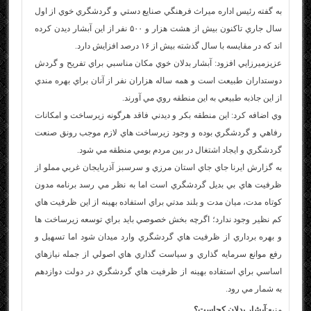
به گفته رئيس اداره ميراث فرهنگي صنايع دستي و گردشگري خوي از اول
سال جاري تاكنون بيش از هشت هزار و ۵۰۰ نفر از اين آبشار ديدن كرده
اند كه در مقايسه با سال گذشته بيش از ۱۶ درصد افزايش دارد.
عزيزميرزايي افزود: آبشار بدلان خوي مكان مناسبي براي تفريح و گردش
دوستداران طبيعت است و همه ساله هزاران نفر از آنان براي بهره مندي
از اين جاذبه طبيعي به اين منطقه روي مي آورند.
وي اضافه كرد: اين منطقه بكر و ديدني فاقد هرگونه زيرساخت و امكانات
رفاهي و گردشگري بوده و وجود زيرساخت هاي لازم موجب رونق صنعت
گردشگري و ايجاد اشتغال در بين مردم بومي منطقه مي شود.
به گزارش ايرنا جاي جاي استان مرزي و سرسبز آذربايجان غربي مملو از
ظرفيت هاي بي بديل گردشگري است اما به نظر مي رسد برنامه مدون
كوتاه مدت، ميان مدت و بلند مدتي براي استفاده بهينه از اين ظرفيت هاي
كم نظير وجود ندارد؛ اگرچه بخش خصوصي بايد براي توسعه زيرساخت ها
و بهره برداري از ظرفيت هاي گردشگري وارد ميدان شود اما تسهيل و
رفع موانع سرمايه گذاري و سياست گذاري هاي اصولي از جمله نيازهاي
اساسي براي استفاده بهينه از ظرفيت هاي گردشگري در دولت دوازدهم
به شمار مي رود.
منبع:
آبشار بدلان کجاست؟