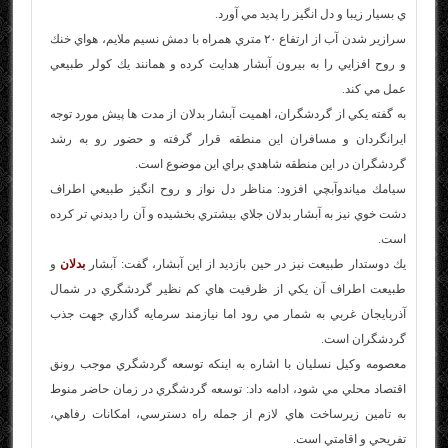
ي بسيار زيبا و دل انگيز را پديد مي آورد.
سرازير شدن آب از ارتفاع ۲۰ متري همراه با دمش نسيم ملايم، هواي خنك
و روح افزايي را به بيرون آبشار هدايت كرده و همانند يك كولر طبيعي
عمل مي كند.
به گفته يكي از گردشگران، اهميت آبشار بدلان از مدت ها پيش مورد توجه
ايرانگردان و مسافران اين منطقه قرار گرفته و حضور رو به رشد
گردشگران در اين منطقه شاهدي براي اين موضوع است.
سيامك مياندوآبچي افزود: مناظر دل نواز و روح انگيز طبيعي اطراف
دشت خوي نيز به آبشار بدلان جلاي بيشتري بخشيده و آن را ديدني تر كرده
است.
يك دوستدار طبيعت نيز در حين بازديد از اين آبشار، گفت: آبشار
بدلان
و
طبيعت اطراف آن يكي از ظرفيت هاي كم نظير گردشگري در شمال
آذربايجان غربي به شمار مي رود اما نيازمند سرمايه گذاري جهت جذب
گردشگران است.
معصومه وكيل نسليان با اشاره به اينكه توسعه گردشگري موجب رونق
اقتصاد محلي مي شود، ادامه داد: توسعه گردشگري در زمان حاضر منوط
به تامين زيرساخت هاي لازم از جمله راه دسترسي، امكانات رفاهي،
تفريحي و اقامتي است.