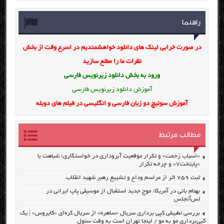
راهنما
در صورت خرابی لینک های دانلود خواهشمندیم در اسرع وقت از بخش
نظرات ما را مطلع سازید
ورود به بخش
دانلود زیرنویس فارسی
آموزش دانلود زیرنویس فارسی
آموزش سوئیچ دو زبان فارسی و انگلیسی در فیلم های دوبله
مطالب مرتبط
«اسباب زحمت» و تکرار موقعیت آبروداری در خواستگاری؛ شباهت با
«پایتخت۷» و چرخه تکرار
ثبت ۷۵۹ اثر از مراسم وداع و تشییع رهبر شهید انقلاب
بهنام بانی در آمریکا: موج جدید استقبال از موسیقی پاپ ایرانی در
لس‌آنجلس
بررسی تطبیقی کپی برداری سریال «ساهره» از سریال کره‌ای «کایروس» | یک
کپی‌برداری مو به مو / اینجا تهران است به وقت سئول