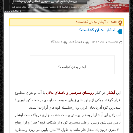
خانه
»
آبشار بدلان کجاست؟
آبشار بدلان کجاست؟
دوشنبه ۷ دی ۱۳۹۴
517 بازدید
0 دیدگاه
آبشار بدلان کجاست؟
اين
آبشار
در كنار
روستاي سرسبز و باصفاي بدلان
با آب و هواي مطبوع
قرار گرفته و يكي از جلوه هاي زيباي طبيعت خداوندي در دامنه كوه اورين /
بلندترين كوه آذربايجان غربي و/ از سلسله كوه هاي آرارات است.
آب زلال اين آبشار از به هم پيوستن بيست چشمه جاري در بالا دست آبشار
تامين مي شود و پس از طي مسيري كوتاه از شكاف كوه ‘ چير’ و از ارتفاع
۲۰ متري درون يك محل غار مانند به طول ۳۴ متر، پايين مي ريزد و منظره